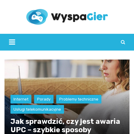
Skip
to
content
Internet
Porady
Problemy techniczne
Usługi telekomunikacyjne
Jak sprawdzić, czy jest awaria
UPC – szybkie sposoby