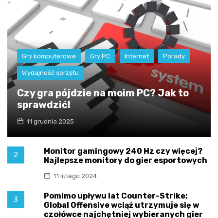
Gry komputerowe
Gry PC
Internet
Porady
Wydajność sprzętu
Czy gra pójdzie na moim PC? Jak to
sprawdzić!
11 grudnia 2025
Monitor gamingowy 240 Hz czy więcej?
2
Najlepsze monitory do gier esportowych
11 lutego 2024
Pomimo upływu lat Counter-Strike:
3
Global Offensive wciąż utrzymuje się w
czołówce najchętniej wybieranych gier