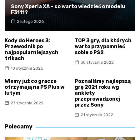
Sony Xperia XA – co warto wiedzieć o modelu
F3111?
2 lutego 2026
Kody do Heroes 3:
TOP 3 gry, dla których
Przewodnik po
warto przypomnieć
najpopularniejszych
sobie o PS2
trikach
30 stycznia 2022
10 stycznia 2026
Wiemy już co gracze
Poznaliśmy najlepszą
otrzymają na PS Plus w
grę 2021 roku wg
lutym
ankiety
przeprowadzonej
27 stycznia 2022
przez Sony
21 stycznia 2022
Polecamy