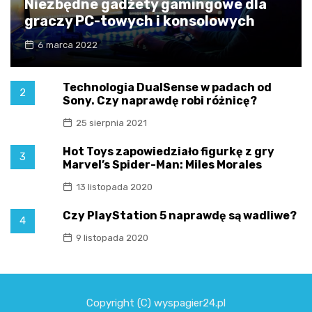
Niezbędne gadżety gamingowe dla
graczy PC-towych i konsolowych
6 marca 2022
Technologia DualSense w padach od
2
Sony. Czy naprawdę robi różnicę?
25 sierpnia 2021
Hot Toys zapowiedziało figurkę z gry
3
Marvel’s Spider-Man: Miles Morales
13 listopada 2020
Czy PlayStation 5 naprawdę są wadliwe?
4
9 listopada 2020
Copyright (C) wyspagier24.pl