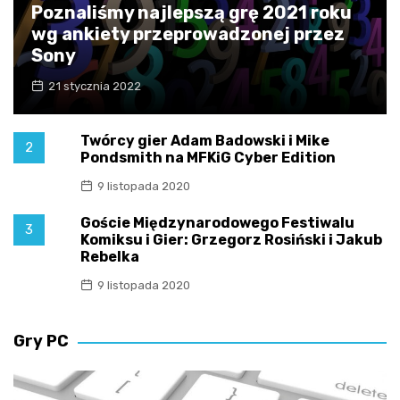
Poznaliśmy najlepszą grę 2021 roku
wg ankiety przeprowadzonej przez
Sony
21 stycznia 2022
Twórcy gier Adam Badowski i Mike
2
Pondsmith na MFKiG Cyber Edition
9 listopada 2020
Goście Międzynarodowego Festiwalu
3
Komiksu i Gier: Grzegorz Rosiński i Jakub
Rebelka
9 listopada 2020
Gry PC