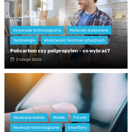
Innowacje technologiczne
Materiały budowlane
Technologia
Właściwości tworzyw sztucznych
Policarbon czy polipropylen – co wybrać?
2 lutego 2026
Akcesoria mobile
Mobile
Porady
Recenzje technologiczne
Smartfony