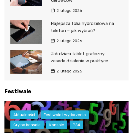
kierowców
2 lutego 2026
Najlepsza folia hydrożelowa na
telefon – jak wybrać?
2 lutego 2026
Jak działa tablet graficzny –
zasada działania w praktyce
2 lutego 2026
Festiwale
Aktualności
Festiwale i wydarzenia
Gry na konsole
Konsole
PS4