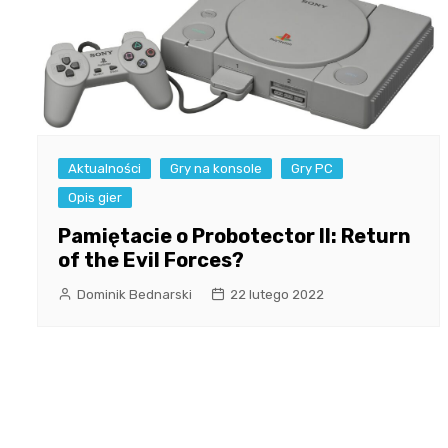
Aktualności
Gry na konsole
Gry PC
Opis gier
Pamiętacie o Probotector II: Return
of the Evil Forces?
Dominik Bednarski
22 lutego 2022