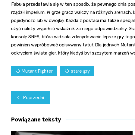
Fabuła przedstawia się w ten sposób, że pewnego dnia pos
rządził imperium. W grze gracz walczy na różnych arenach,
pojedynczo lub w dwójkę. Każda z postaci ma także specjaln
użyć należy wypełnić wskaźnik za niego odpowiedzialny. Gra 
konsolę SNES, która widziała zdecydowanie lepsze gry tego 
powinien wypróbować opisywany tytuł. Dla jednych Mutant
odkryciem świata gier, który kiedyś był szczytem marzeń w
Mutant Fighter
stare gry
Nawigacja
Poprzedni
wpisu
Powiązane teksty