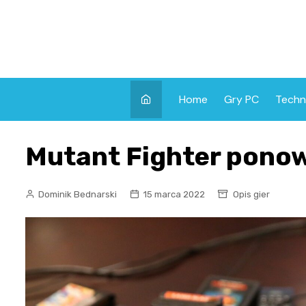
Skip
to
content
Home
Gry PC
Techn
Mutant Fighter ponow
Dominik Bednarski
15 marca 2022
Opis gier