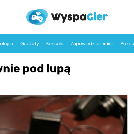
ologia
Gadżety
Konsole
Zapowiedzi premier
Pozos
nie pod lupą