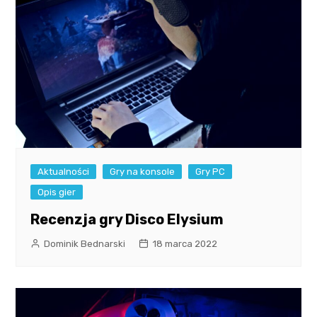
Aktualności
Gry na konsole
Gry PC
Opis gier
Recenzja gry Disco Elysium
Dominik Bednarski
18 marca 2022