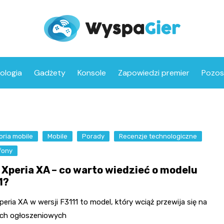
ologia
Gadżety
Konsole
Zapowiedzi premier
Pozos
ria mobile
Mobile
Porady
Recenzje technologiczne
fony
 Xperia XA – co warto wiedzieć o modelu
1?
eria XA w wersji F3111 to model, który wciąż przewija się na
ach ogłoszeniowych