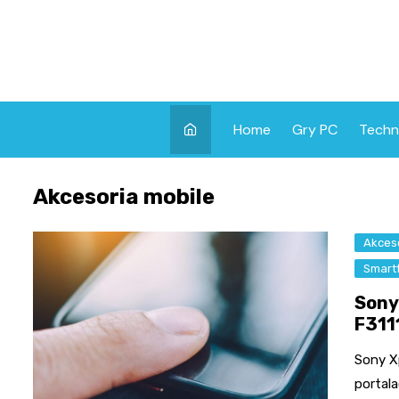
Skip
to
content
Home
Gry PC
Techn
Akcesoria mobile
Akceso
Smart
Sony
F311
Sony Xp
portal