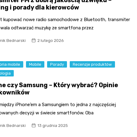
smiter FM z dobrą jakością dźwięku –
ing i porady dla kierowców
t kupować nowe radio samochodowe z Bluetooth, transmiter
wala odtwarzać muzykę ze smartfona przez
nik Bednarski
2 lutego 2026
ria mobile
Mobile
Porady
Recenzje produktów
ologia
ne czy Samsung – Który wybrać? Opinie
kowników
między iPhone’em a Samsungiem to jedna z najczęściej
owanych decyzji w świecie smartfonów. Oba
nik Bednarski
13 grudnia 2025