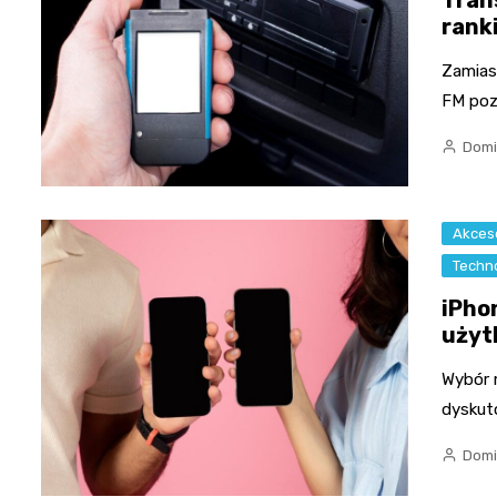
Tran
rank
Zamias
FM poz
Domi
Akceso
Techn
iPho
użyt
Wybór 
dyskut
Domi