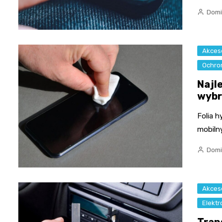
Domi
Akces
Ochro
Najl
wybr
Folia 
mobiln
Domi
Akces
Elekt