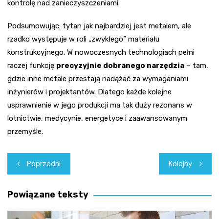
kontrolę nad zanieczyszczeniami.
Podsumowując: tytan jak najbardziej jest metalem, ale
rzadko występuje w roli „zwykłego” materiału
konstrukcyjnego. W nowoczesnych technologiach pełni
raczej funkcję
precyzyjnie dobranego narzędzia
– tam,
gdzie inne metale przestają nadążać za wymaganiami
inżynierów i projektantów. Dlatego każde kolejne
usprawnienie w jego produkcji ma tak duży rezonans w
lotnictwie, medycynie, energetyce i zaawansowanym
przemyśle.
Nawigacja
Poprzedni
Kolejny
wpisu
Powiązane teksty