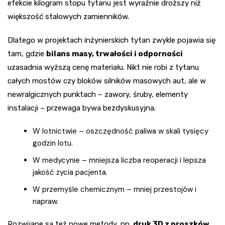
efekcie kilogram stopu tytanu jest wyraźnie droższy niż
większość stalowych zamienników.
Dlatego w projektach inżynierskich tytan zwykle pojawia się
tam, gdzie
bilans masy, trwałości i odporności
uzasadnia wyższą cenę materiału. Nikt nie robi z tytanu
całych mostów czy bloków silników masowych aut, ale w
newralgicznych punktach – zawory, śruby, elementy
instalacji – przewaga bywa bezdyskusyjna.
W lotnictwie – oszczędność paliwa w skali tysięcy
godzin lotu.
W medycynie – mniejsza liczba reoperacji i lepsza
jakość życia pacjenta.
W przemyśle chemicznym – mniej przestojów i
napraw.
Rozwijane są też nowe metody, np.
druk 3D z proszków