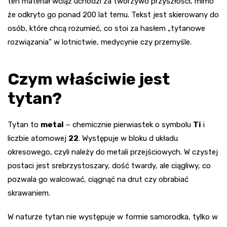
ten materiał wciąż uchodzi za tworzywo przyszłości, mimo
że odkryto go ponad 200 lat temu. Tekst jest skierowany do
osób, które chcą rozumieć, co stoi za hasłem „tytanowe
rozwiązania” w lotnictwie, medycynie czy przemyśle.
Czym właściwie jest
tytan?
Tytan to
metal
– chemicznie pierwiastek o symbolu
Ti
i
liczbie atomowej
22
. Występuje w bloku d układu
okresowego, czyli należy do metali przejściowych. W czystej
postaci jest srebrzystoszary, dość twardy, ale ciągliwy, co
pozwala go walcować, ciągnąć na drut czy obrabiać
skrawaniem.
W naturze tytan nie występuje w formie samorodka, tylko w