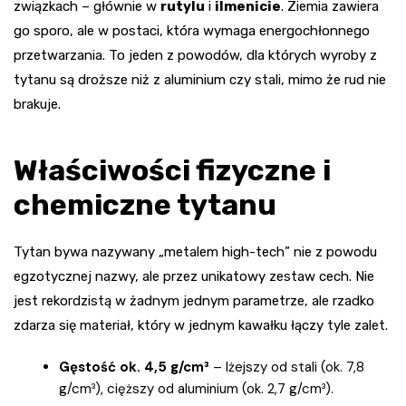
związkach – głównie w
rutylu
i
ilmenicie
. Ziemia zawiera
go sporo, ale w postaci, która wymaga energochłonnego
przetwarzania. To jeden z powodów, dla których wyroby z
tytanu są droższe niż z aluminium czy stali, mimo że rud nie
brakuje.
Właściwości fizyczne i
chemiczne tytanu
Tytan bywa nazywany „metalem high-tech” nie z powodu
egzotycznej nazwy, ale przez unikatowy zestaw cech. Nie
jest rekordzistą w żadnym jednym parametrze, ale rzadko
zdarza się materiał, który w jednym kawałku łączy tyle zalet.
Gęstość ok. 4,5 g/cm³
– lżejszy od stali (ok. 7,8
g/cm³), cięższy od aluminium (ok. 2,7 g/cm³).