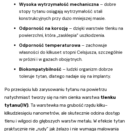
Wysoka wytrzymałość mechaniczna
– dobre
stopy tytanu osiągają wytrzymałość stali
konstrukcyjnych przy dużo mniejszej masie.
Odporność na korozję
– dzięki warstwie tlenku na
powierzchni, która „zasklepia” uszkodzenia.
Odporność temperaturowa
– zachowuje
własności do kilkuset stopni Celsjusza, szczególnie
w próżni i w gazach obojętnych.
Biokompatybilność
– ludzki organizm dobrze
toleruje tytan, dlatego nadaje się na implanty.
Po przecięciu lub zarysowaniu tytanu na powietrzu
natychmiast tworzy się na nim cienka warstwa
tlenku
tytanu(IV)
. Ta warstewka ma grubość rzędu kilku–
kilkudziesięciu nanometrów, ale skutecznie odcina dostęp
tlenu i wilgoci do głębszych warstw metalu. W efekcie tytan
praktycznie nie „rudy” jak żelazo i nie wymaga malowania