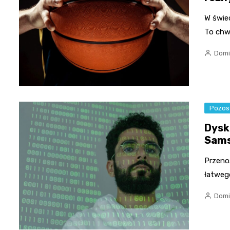
W świe
To chwi
Domi
Pozos
Dysk
Sam
Przeno
łatweg
Domi