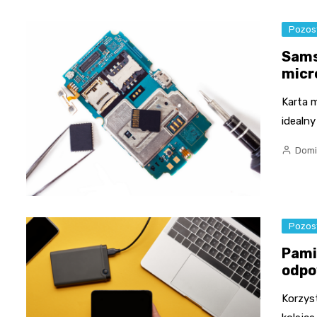
Pozos
Sams
micr
Karta 
idealn
Domi
Pozos
Pami
odpo
Korzys