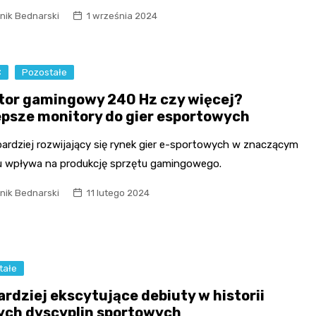
nik Bednarski
1 września 2024
C
Pozostałe
tor gamingowy 240 Hz czy więcej?
epsze monitory do gier esportowych
bardziej rozwijający się rynek gier e-sportowych w znaczącym
u wpływa na produkcję sprzętu gamingowego.
nik Bednarski
11 lutego 2024
tałe
ardziej ekscytujące debiuty w historii
ych dyscyplin sportowych