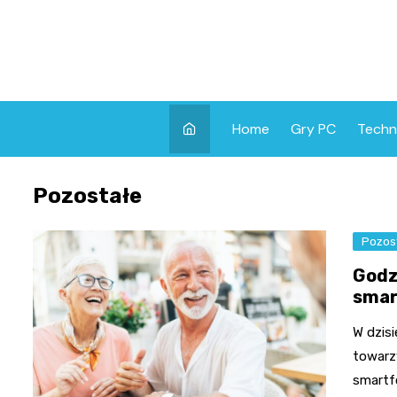
Skip
to
content
Home
Gry PC
Techn
Pozostałe
Pozos
Godz
smar
W dzisi
towarz
smartf