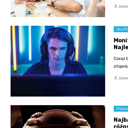
Domi
Gry P
Moni
Najl
Coraz 
stopni
Domi
Pozos
Najb
różn