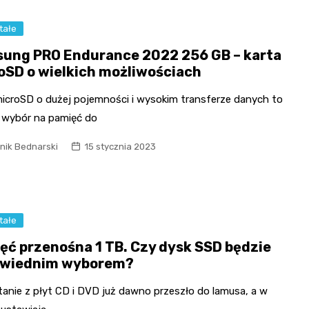
tałe
ung PRO Endurance 2022 256 GB – karta
oSD o wielkich możliwościach
microSD o dużej pojemności i wysokim transferze danych to
y wybór na pamięć do
nik Bednarski
15 stycznia 2023
tałe
ęć przenośna 1 TB. Czy dysk SSD będzie
wiednim wyborem?
tanie z płyt CD i DVD już dawno przeszło do lamusa, a w