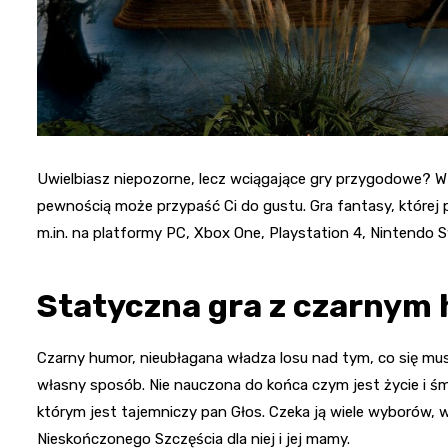
Uwielbiasz niepozorne, lecz wciągające gry przygodowe? W ta
pewnością może przypaść Ci do gustu. Gra fantasy, której
m.in. na platformy PC, Xbox One, Playstation 4, Nintendo S
Statyczna gra z czarny
Czarny humor, nieubłagana władza losu nad tym, co się mus
własny sposób. Nie nauczona do końca czym jest życie i śmi
którym jest tajemniczy pan Głos. Czeka ją wiele wyborów, w
Nieskończonego Szczęścia dla niej i jej mamy.