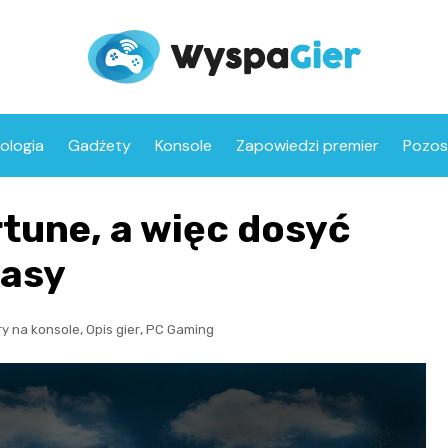
ologia
Gadżety
Konsole
Zapowiedzi premier
Pozos
rtune, a więc dosyć
tasy
,
,
ry na konsole
Opis gier
PC Gaming