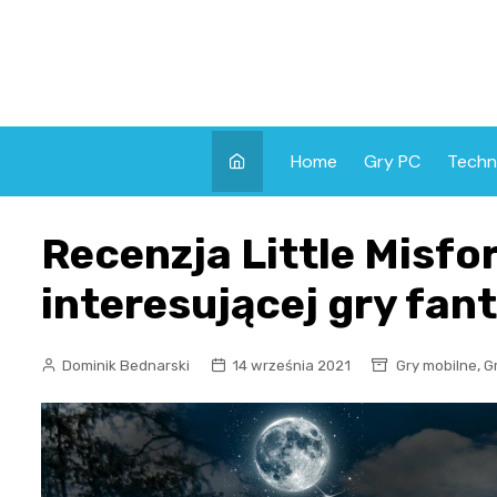
Skip
to
content
Home
Gry PC
Techn
Recenzja Little Misfo
interesującej gry fan
,
Dominik Bednarski
14 września 2021
Gry mobilne
G