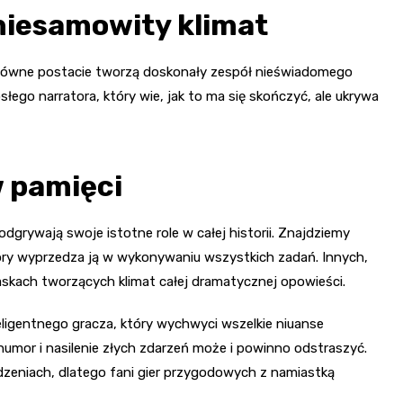
niesamowity klimat
. Główne postacie tworzą doskonały zespół nieświadomego
rosłego narratora, który wie, jak to ma się skończyć, ale ukrywa
w pamięci
dgrywają swoje istotne role w całej historii. Znajdziemy
 który wyprzedza ją w wykonywaniu wszystkich zadań. Innych,
askach tworzących klimat całej dramatycznej opowieści.
teligentnego gracza, który wychwyci wszelkie niuanse
umor i nasilenie złych zdarzeń może i powinno odstraszyć.
dzeniach, dlatego fani gier przygodowych z namiastką