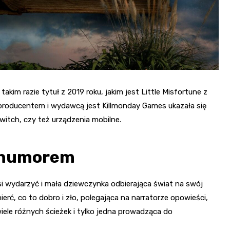
kim razie tytuł z 2019 roku, jakim jest Little Misfortune z
 producentem i wydawcą jest Killmonday Games ukazała się
witch, czy też urządzenia mobilne.
m humorem
i wydarzyć i mała dziewczynka odbierająca świat na swój
erć, co to dobro i zło, polegająca na narratorze opowieści,
iele różnych ścieżek i tylko jedna prowadząca do