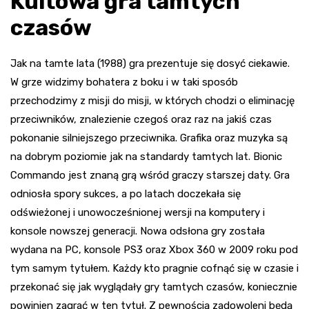
Kultowa gra tamtych
czasów
Jak na tamte lata (1988) gra prezentuje się dosyć ciekawie.
W grze widzimy bohatera z boku i w taki sposób
przechodzimy z misji do misji, w których chodzi o eliminację
przeciwników, znalezienie czegoś oraz raz na jakiś czas
pokonanie silniejszego przeciwnika. Grafika oraz muzyka są
na dobrym poziomie jak na standardy tamtych lat. Bionic
Commando jest znaną grą wśród graczy starszej daty. Gra
odniosła spory sukces, a po latach doczekała się
odświeżonej i unowocześnionej wersji na komputery i
konsole nowszej generacji. Nowa odsłona gry została
wydana na PC, konsole PS3 oraz Xbox 360 w 2009 roku pod
tym samym tytułem. Każdy kto pragnie cofnąć się w czasie i
przekonać się jak wyglądały gry tamtych czasów, koniecznie
powinien zagrać w ten tytuł. Z pewnością zadowoleni będą