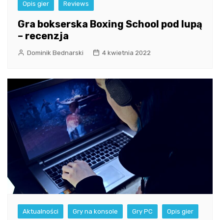
Opis gier
Reviews
Gra bokserska Boxing School pod lupą
– recenzja
Dominik Bednarski
4 kwietnia 2022
Aktualności
Gry na konsole
Gry PC
Opis gier