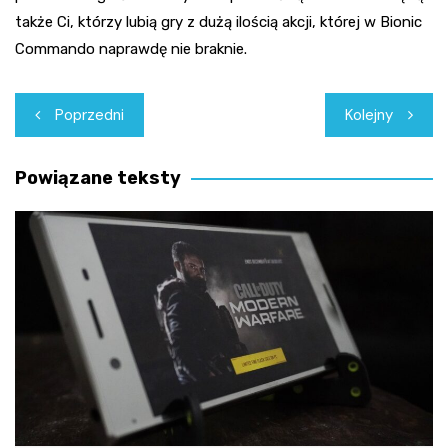
także Ci, którzy lubią gry z dużą ilością akcji, której w Bionic
Commando naprawdę nie braknie.
Nawigacja
Poprzedni
Kolejny
wpisu
Powiązane teksty