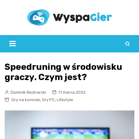
Skip
to
content
Speedruning w środowisku
graczy. Czym jest?
Dominik Bednarski
11 marca 2022
,
,
Gry na konsole
Gry PC
Lifestyle