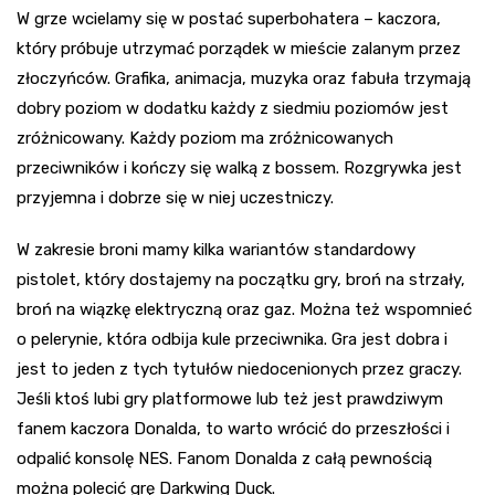
W grze wcielamy się w postać superbohatera – kaczora,
który próbuje utrzymać porządek w mieście zalanym przez
złoczyńców. Grafika, animacja, muzyka oraz fabuła trzymają
dobry poziom w dodatku każdy z siedmiu poziomów jest
zróżnicowany. Każdy poziom ma zróżnicowanych
przeciwników i kończy się walką z bossem. Rozgrywka jest
przyjemna i dobrze się w niej uczestniczy.
W zakresie broni mamy kilka wariantów standardowy
pistolet, który dostajemy na początku gry, broń na strzały,
broń na wiązkę elektryczną oraz gaz. Można też wspomnieć
o pelerynie, która odbija kule przeciwnika. Gra jest dobra i
jest to jeden z tych tytułów niedocenionych przez graczy.
Jeśli ktoś lubi gry platformowe lub też jest prawdziwym
fanem kaczora Donalda, to warto wrócić do przeszłości i
odpalić konsolę NES. Fanom Donalda z całą pewnością
można polecić grę Darkwing Duck.