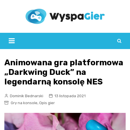
Skip
to
content
Animowana gra platformowa
„Darkwing Duck” na
legendarną konsolę NES
Dominik Bednarski
13 listopada 2021
,
Gry na konsole
Opis gier