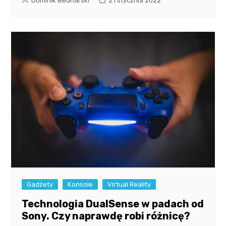
Dominik Bednarski
21 stycznia 2022
Gadżety
Konsole
Virtual Reality
Technologia DualSense w padach od
Sony. Czy naprawdę robi różnicę?