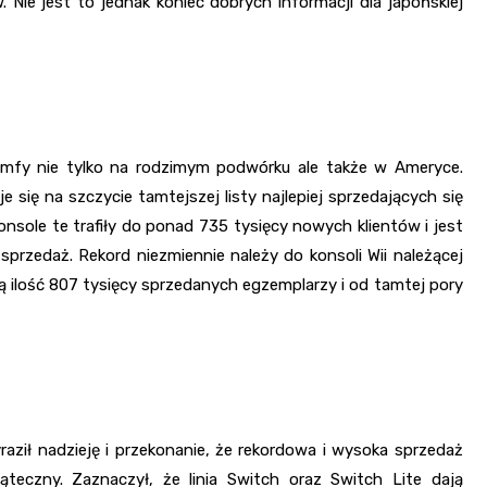
 Nie jest to jednak koniec dobrych informacji dla japońskiej
riumfy nie tylko na rodzimym podwórku ale także w Ameryce.
 się na szczycie tamtejszej listy najlepiej sprzedających się
konsole te trafiły do ponad 735 tysięcy nowych klientów i jest
ą sprzedaż. Rekord niezmiennie należy do konsoli Wii należącej
ą ilość 807 tysięcy sprzedanych egzemplarzy i od tamtej pory
ził nadzieję i przekonanie, że rekordowa i wysoka sprzedaż
teczny. Zaznaczył, że linia Switch oraz Switch Lite dają