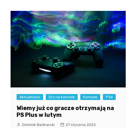
Aktualności
Gry na konsole
Konsole
PS4
Wiemy już co gracze otrzymają na
PS Plus w lutym
Dominik Bednarski
27 stycznia 2022