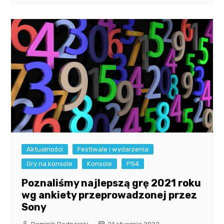
Aktualności
Festiwale i wydarzenia
Gry na konsole
Konsole
PS4
Poznaliśmy najlepszą grę 2021 roku
wg ankiety przeprowadzonej przez
Sony