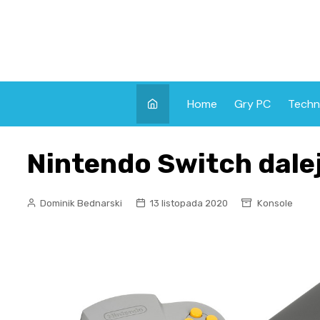
Skip
to
content
Home
Gry PC
Techn
Nintendo Switch dale
Dominik Bednarski
13 listopada 2020
Konsole