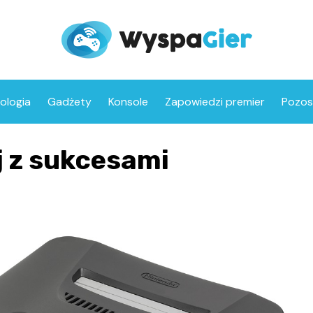
ologia
Gadżety
Konsole
Zapowiedzi premier
Pozos
j z sukcesami