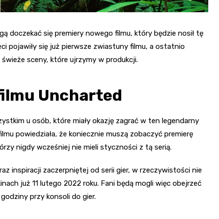
ą doczekać się premiery nowego filmu, który będzie nosił tę
eci pojawiły się już pierwsze zwiastuny filmu, a ostatnio
 świeże sceny, które ujrzymy w produkcji.
filmu Uncharted
tkim u osób, które miały okazję zagrać w ten legendarny
ilmu powiedziała, że koniecznie muszą zobaczyć premierę
rzy nigdy wcześniej nie mieli styczności z tą serią.
inspiracji zaczerpniętej od serii gier, w rzeczywistości nie
inach już 11 lutego 2022 roku. Fani będą mogli więc obejrzeć
godziny przy konsoli do gier.