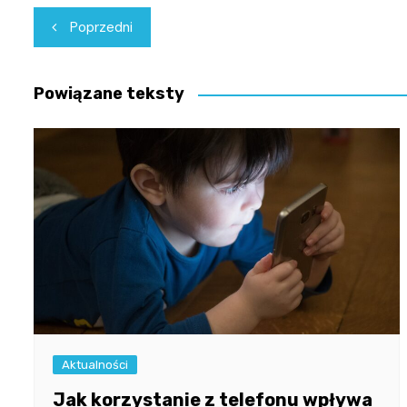
Nawigacja
Poprzedni
wpisu
Powiązane teksty
Aktualności
Jak korzystanie z telefonu wpływa