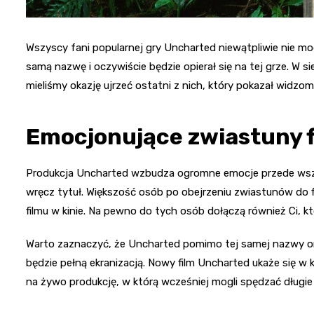
Wszyscy fani popularnej gry Uncharted niewątpliwie nie mog
samą nazwę i oczywiście będzie opierał się na tej grze. W si
mieliśmy okazję ujrzeć ostatni z nich, który pokazał widzom
Emocjonujące zwiastuny 
Produkcja Uncharted wzbudza ogromne emocje przede wszys
wręcz tytuł. Większość osób po obejrzeniu zwiastunów do f
filmu w kinie. Na pewno do tych osób dołączą również Ci, któ
Warto zaznaczyć, że Uncharted pomimo tej samej nazwy oraz 
będzie pełną ekranizacją. Nowy film Uncharted ukaże się w k
na żywo produkcję, w którą wcześniej mogli spędzać długie 