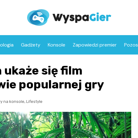
ologia
Gadżety
Konsole
Zapowiedzi premier
Pozos
 ukaże się film
ie popularnej gry
,
ry na konsole
Lifestyle