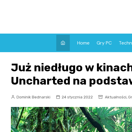
Skip
to
content
Home
Gry PC
Techn
Już niedługo w kinach
Uncharted na podstaw
,
Dominik Bednarski
24 stycznia 2022
Aktualności
G