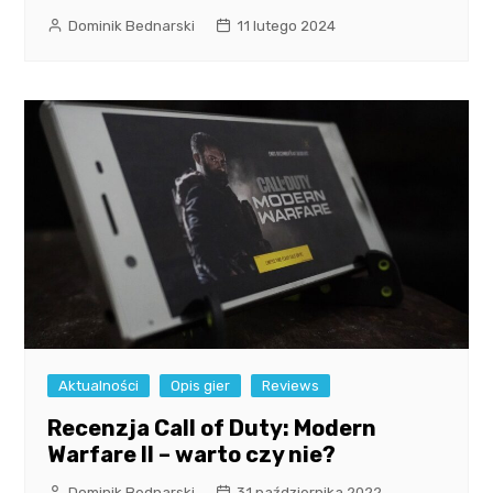
Dominik Bednarski
11 lutego 2024
Aktualności
Opis gier
Reviews
Recenzja Call of Duty: Modern
Warfare II – warto czy nie?
Dominik Bednarski
31 października 2022