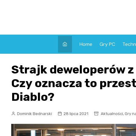
Skip
to
content
Home
Gry PC
Techn
Strajk deweloperów z 
Czy oznacza to przest
Diablo?
,
Dominik Bednarski
28 lipca 2021
Aktualności
Gry n