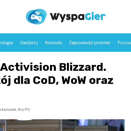
ologia
Gadżety
Konsole
Zapowiedzi premier
Pozos
Activision Blizzard.
ój dla CoD, WoW oraz
,
a konsole
Gry PC