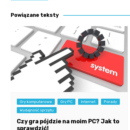
wpisu
Powiązane teksty
Gry komputerowe
Gry PC
Internet
Porady
Wydajność sprzętu
Czy gra pójdzie na moim PC? Jak to
sprawdzić!