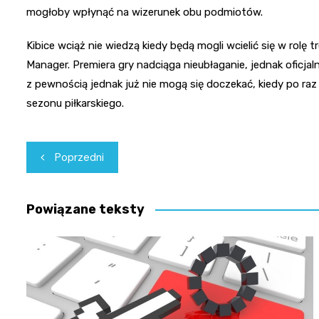
mogłoby wpłynąć na wizerunek obu podmiotów.
Kibice wciąż nie wiedzą kiedy będą mogli wcielić się w rolę 
Manager. Premiera gry nadciąga nieubłaganie, jednak oficjal
z pewnością jednak już nie mogą się doczekać, kiedy po ra
sezonu piłkarskiego.
Nawigacja
Poprzedni
wpisu
Powiązane teksty