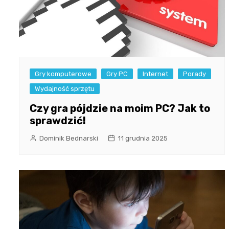
Gry komputerowe
Gry PC
Internet
Porady
Wydajność sprzętu
Czy gra pójdzie na moim PC? Jak to
sprawdzić!
Dominik Bednarski
11 grudnia 2025