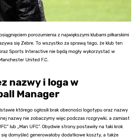
osiągnięciem porozumienia z największymi klubami piłkarskimi
nazywa się Zebre. To wszystko za sprawą tego, że klub ten
az Sports Interactive nie będą mogły wykorzystać w
Manchester United F.C.
z nazwy i loga w
ball Manager
stawie którego ogłosili brak obecności logotypu oraz nazwy
inalnej nazwy nie zobaczymy więc podczas rozgrywki, a zamiast
UFC” lub „Man UFC”. Obydwie strony postawiły na taki krok
wo się domyśleć generowałoby dodatkowe koszty, a także