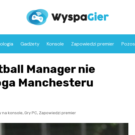
ologia
Gadżety
Konsole
Zapowiedzi premier
Pozos
tball Manager nie
loga Manchesteru
,
,
y na konsole
Gry PC
Zapowiedzi premier