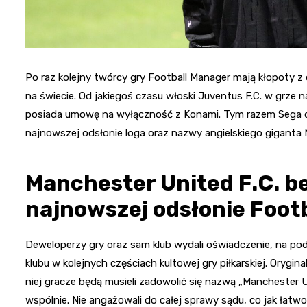
Po raz kolejny twórcy gry Football Manager mają kłopoty z 
na świecie. Od jakiegoś czasu włoski Juventus F.C. w grze 
posiada umowę na wyłączność z Konami. Tym razem Sega or
najnowszej odsłonie loga oraz nazwy angielskiego giganta 
Manchester United F.C. be
najnowszej odsłonie Foot
Deweloperzy gry oraz sam klub wydali oświadczenie, na pod
klubu w kolejnych częściach kultowej gry piłkarskiej. Oryg
niej gracze będą musieli zadowolić się nazwą „Manchester 
wspólnie. Nie angażowali do całej sprawy sądu, co jak łat