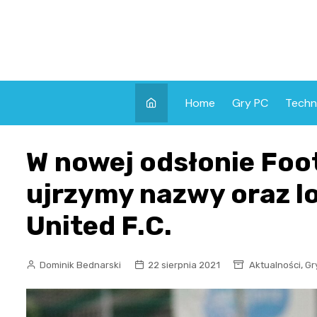
Skip
to
content
Home
Gry PC
Techn
W nowej odsłonie Foo
ujrzymy nazwy oraz 
United F.C.
,
Dominik Bednarski
22 sierpnia 2021
Aktualności
Gr