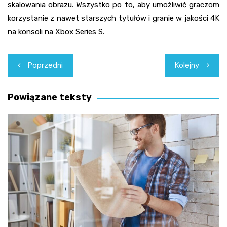
skalowania obrazu. Wszystko po to, aby umożliwić graczom
korzystanie z nawet starszych tytułów i granie w jakości 4K
na konsoli na Xbox Series S.
Nawigacja
Poprzedni
Kolejny
wpisu
Powiązane teksty