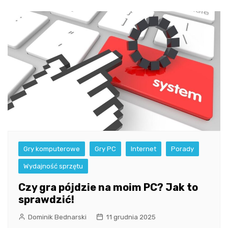
Gry komputerowe
Gry PC
Internet
Porady
Wydajność sprzętu
Czy gra pójdzie na moim PC? Jak to
sprawdzić!
Dominik Bednarski
11 grudnia 2025