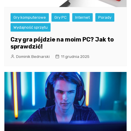
Gry komputerowe
Gry PC
Internet
Porady
Wydajność sprzętu
Czy gra pójdzie na moim PC? Jak to
sprawdzić!
Dominik Bednarski
11 grudnia 2025