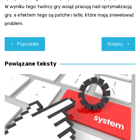
W wyniku tego twórcy gry wciąż pracują nad optymalizacją
gry, a efektem tego są patche i łatki, które mają zniwelować
problem.
Nawigacja
Poprzedni
Kolejny
wpisu
Powiązane teksty