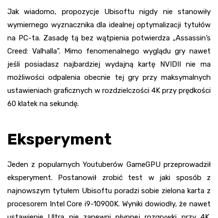
Jak wiadomo, propozycje Ubisoftu nigdy nie stanowiły
wymiernego wyznacznika dla idealnej optymalizacji tytułów
na PC-ta. Zasadę tą bez wątpienia potwierdza „Assassin’s
Creed: Valhalla”. Mimo fenomenalnego wyglądu gry nawet
jeśli posiadasz najbardziej wydajną kartę NVIDII nie ma
możliwości odpalenia obecnie tej gry przy maksymalnych
ustawieniach graficznych w rozdzielczości 4K przy prędkości
60 klatek na sekundę.
Eksperyment
Jeden z popularnych Youtuberów GameGPU przeprowadził
eksperyment. Postanowił zrobić test w jaki sposób z
najnowszym tytułem Ubisoftu poradzi sobie zielona karta z
procesorem Intel Core i9-10900K. Wyniki dowiodły, że nawet
ustawienie Ultra nie zapewni płynnej rozgrywki przy 4K.