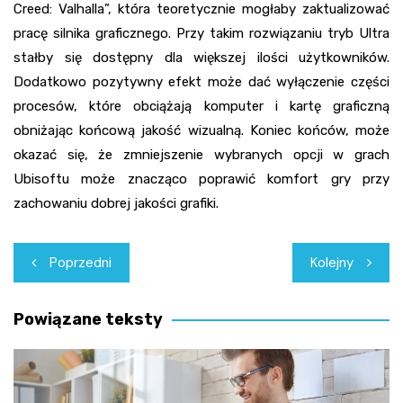
Creed: Valhalla”, która teoretycznie mogłaby zaktualizować
pracę silnika graficznego. Przy takim rozwiązaniu tryb Ultra
stałby się dostępny dla większej ilości użytkowników.
Dodatkowo pozytywny efekt może dać wyłączenie części
procesów, które obciążają komputer i kartę graficzną
obniżając końcową jakość wizualną. Koniec końców, może
okazać się, że zmniejszenie wybranych opcji w grach
Ubisoftu może znacząco poprawić komfort gry przy
zachowaniu dobrej jakości grafiki.
Nawigacja
Poprzedni
Kolejny
wpisu
Powiązane teksty