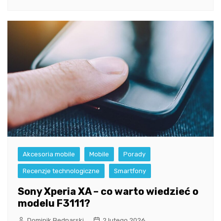
Akcesoria mobile
Mobile
Porady
Recenzje technologiczne
Smartfony
Sony Xperia XA – co warto wiedzieć o
modelu F3111?
Dominik Bednarski
2 lutego 2026