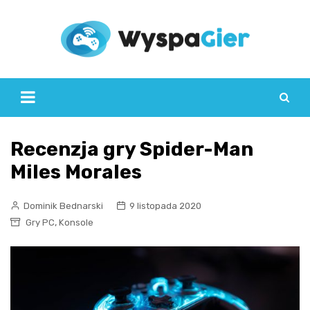
Skip
to
content
Recenzja gry Spider-Man
Miles Morales
Dominik Bednarski
9 listopada 2020
,
Gry PC
Konsole