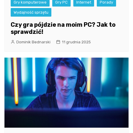
Gry komputerowe
Gry PC
Internet
Porady
Wydajność sprzętu
Czy gra pójdzie na moim PC? Jak to
sprawdzić!
Dominik Bednarski
11 grudnia 2025