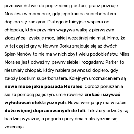
przeciwieństwie do poprzedniej postaci, gracz poznaje
Moralesa w momencie, gdy jego kariera superbohatera
dopiero się zaczyna. Dlatego intuicyjnie wspiera on
chłopaka, który przy nim wygrywa walkę z pierwszym
złoczyńcą i zyskuje moc, jakiej wcześniej nie miał. Mimo, że
w tej części gry w Nowym Jorku znajduje się aż dwóch
Spier-Manów to nie ma w nich zbyt wielu podobieństw. Miles
Morales jest odważny, pewny siebie i rozgadany. Parker to
nieśmiały chłopak, który nabiera pewności dopiero, gdy
założy kostium superbohatera. Kolejnym urozmaiceniem są
nowe moce jakie posiada Morales
. Oprócz poruszania
się za pomocą pajęczyn, umie również
znikać
i
używać
wyładowań elektrycznych
. Nowa wersja gry ma w sobie
dużo więcej dopracowanych detali
. Tekstury odzieży są
bardziej wyraźne, a pogoda i pory dnia realistycznie się
zmieniają.