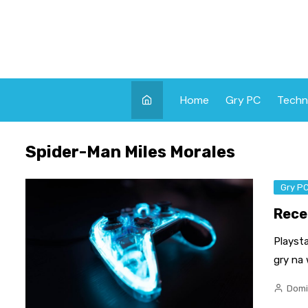
Skip
to
content
Home
Gry PC
Techn
Spider-Man Miles Morales
Gry P
Rece
Playsta
gry na
Domi