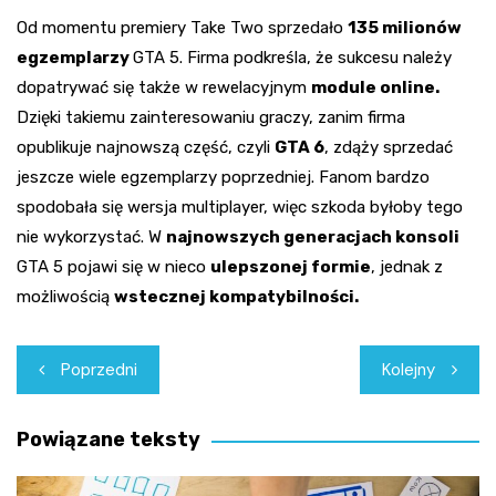
Od momentu premiery Take Two sprzedało
135 milionów
egzemplarzy
GTA 5. Firma podkreśla, że sukcesu należy
dopatrywać się także w rewelacyjnym
module online.
Dzięki takiemu zainteresowaniu graczy, zanim firma
opublikuje najnowszą część, czyli
GTA 6
, zdąży sprzedać
jeszcze wiele egzemplarzy poprzedniej. Fanom bardzo
spodobała się wersja multiplayer, więc szkoda byłoby tego
nie wykorzystać. W
najnowszych generacjach konsoli
GTA 5 pojawi się w nieco
ulepszonej formie
, jednak z
możliwością
wstecznej kompatybilności.
Nawigacja
Poprzedni
Kolejny
wpisu
Powiązane teksty