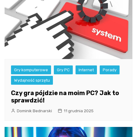
Gry komputerowe
Gry PC
Internet
Porady
Wydajność sprzętu
Czy gra pójdzie na moim PC? Jak to
sprawdzić!
Dominik Bednarski
11 grudnia 2025