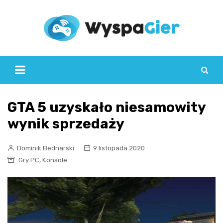
Skip
to
content
GTA 5 uzyskało niesamowity
wynik sprzedaży
Dominik Bednarski
9 listopada 2020
,
Gry PC
Konsole