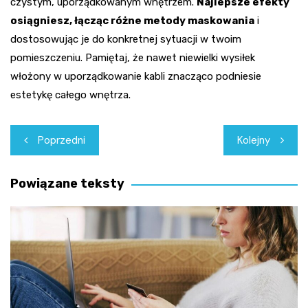
czystym, uporządkowanym wnętrzem.
Najlepsze efekty
osiągniesz, łącząc różne metody maskowania
i
dostosowując je do konkretnej sytuacji w twoim
pomieszczeniu. Pamiętaj, że nawet niewielki wysiłek
włożony w uporządkowanie kabli znacząco podniesie
estetykę całego wnętrza.
Nawigacja
Poprzedni
Kolejny
wpisu
Powiązane teksty