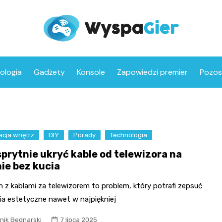
ologia
Gadżety
Konsole
Zapowiedzi premier
Pozos
acja wnętrz
DIY
Porady
Technologia
sprytnie ukryć kable od telewizora na
nie bez kucia
 z kablami za telewizorem to problem, który potrafi zepsuć
ia estetyczne nawet w najpiękniej
nik Bednarski
7 lipca 2025