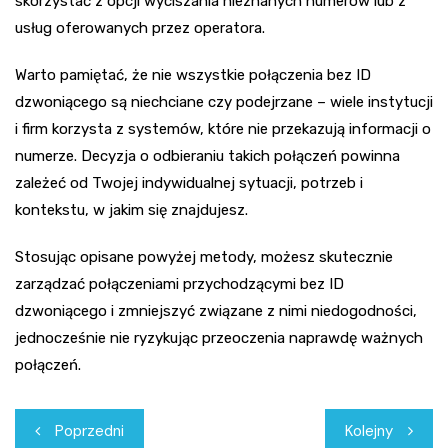
skorzystać z opcji wyciszania nieznanych numerów lub z
usług oferowanych przez operatora.
Warto pamiętać, że nie wszystkie połączenia bez ID
dzwoniącego są niechciane czy podejrzane – wiele instytucji
i firm korzysta z systemów, które nie przekazują informacji o
numerze. Decyzja o odbieraniu takich połączeń powinna
zależeć od Twojej indywidualnej sytuacji, potrzeb i
kontekstu, w jakim się znajdujesz.
Stosując opisane powyżej metody, możesz skutecznie
zarządzać połączeniami przychodzącymi bez ID
dzwoniącego i zmniejszyć związane z nimi niedogodności,
jednocześnie nie ryzykując przeoczenia naprawdę ważnych
połączeń.
Nawigacja
Poprzedni
Kolejny