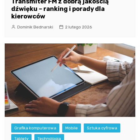
Transmiter FM z dobrą jakością
dźwięku – ranking i porady dla
kierowców
Dominik Bednarski
2 lutego 2026
Grafika komputerowa
Mobile
Sztuka cyfrowa
Tablety
Technologia