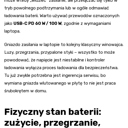
może wtedy „widzieć” zasilanie, ale przełączać się tylko w
tryb powolnego podtrzymania lub w ogóle odmawiać
ładowania baterii. Warto używać przewodów oznaczonych
jako
USB-C PD 60 W / 100 W
, zgodnie z wymaganiami
laptopa.
Gniazdo zasilania w laptopie to kolejny klasyczny winowajca.
Luzy, przegrzania, przypalone styki – wszystko to może
powodować, że napięcie jest niestabilne i kontroler
ładowania wyłącza proces ładowania dla bezpieczeństwa.
Tu już zwykle potrzebna jest ingerencja serwisu, bo
wymiana gniazda wlutowanego w płytę to nie jest praca
śrubokrętem w domu.
Fizyczny stan baterii:
zużycie, przegrzanie,