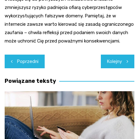
zmniejszysz ryzyko padnięcia ofiarą cyberprzestępców
wykorzystujących fałszywe domeny. Pamiętaj, że w
internecie zawsze warto kierować się zasadą ograniczonego
zaufania – chwila refleksji przed podaniem swoich danych
może uchronić Cię przed poważnymi konsekwencjami.
Nawigacja
Poprzedni
Kolejny
wpisu
Powiązane teksty