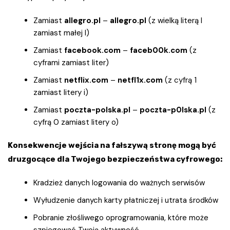
Zamiast
allegro.pl
–
alIegro.pl
(z wielką literą I
zamiast małej l)
Zamiast
facebook.com
–
faceb00k.com
(z
cyframi zamiast liter)
Zamiast
netflix.com
–
netfl1x.com
(z cyfrą 1
zamiast litery i)
Zamiast
poczta-polska.pl
–
poczta-p0lska.pl
(z
cyfrą 0 zamiast litery o)
Konsekwencje wejścia na fałszywą stronę mogą być
druzgocące dla Twojego bezpieczeństwa cyfrowego:
Kradzież danych logowania do ważnych serwisów
Wyłudzenie danych karty płatniczej i utrata środków
Pobranie złośliwego oprogramowania, które może
szpiegować Twoją aktywność