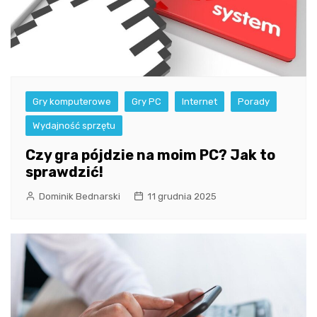
Gry komputerowe
Gry PC
Internet
Porady
Wydajność sprzętu
Czy gra pójdzie na moim PC? Jak to
sprawdzić!
Dominik Bednarski
11 grudnia 2025