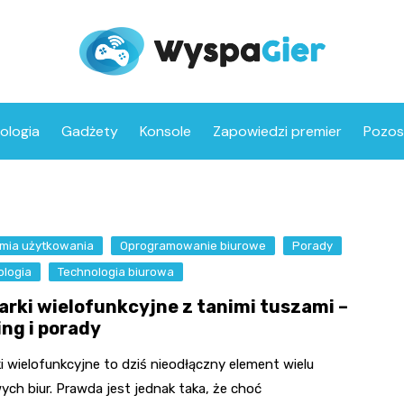
ologia
Gadżety
Konsole
Zapowiedzi premier
Pozos
mia użytkowania
Oprogramowanie biurowe
Porady
ologia
Technologia biurowa
arki wielofunkcyjne z tanimi tuszami –
ing i porady
i wielofunkcyjne to dziś nieodłączny element wielu
ch biur. Prawda jest jednak taka, że choć